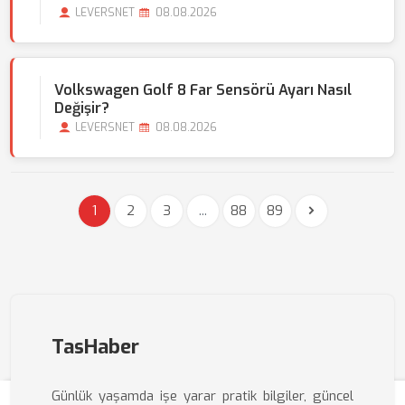
LEVERSNET
08.08.2026
Volkswagen Golf 8 Far Sensörü Ayarı Nasıl
Değişir?
LEVERSNET
08.08.2026
1
2
3
...
88
89
TasHaber
Günlük yaşamda işe yarar pratik bilgiler, güncel