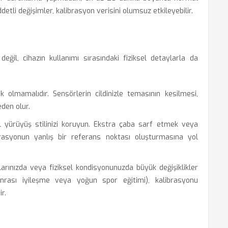
etli değişimler, kalibrasyon verisini olumsuz etkileyebilir.
eğil, cihazın kullanımı sırasındaki fiziksel detaylarla da
olmamalıdır. Sensörlerin cildinizle temasının kesilmesi,
eden olur.
 yürüyüş stilinizi koruyun. Ekstra çaba sarf etmek veya
brasyonun yanlış bir referans noktası oluşturmasına yol
arınızda veya fiziksel kondisyonunuzda büyük değişiklikler
onrası iyileşme veya yoğun spor eğitimi), kalibrasyonu
r.