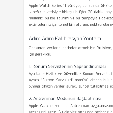
Apple Watch Series 11, yürüyüş esnasında GPS'ten 
ivmeölçer verisiyle birleştirir. Eğer 20 dakika bo
"Kullanıcı bu kol salınımı ve bu tempoyla 1 daki
aktiviteleriniz için temel bir referans noktası olarak
Adım Adım Kalibrasyon Yöntemi
Cihazınızın verilerini optimize etmek için Bu işlem
için gereklidir.
1. Konum Servislerinin Yapılandırılması
Ayarlar > Gizlilik ve Güvenlik > Konum Servisleri
Ayrıca, "Sistem Servisleri" menüsü altında bul
olması, cihazın verileri sürekli güncel tutabilmesi i
2. Antrenman Modunun Başlatılması
Apple Watch üzerinden Antrenman uygulamasını
seçeneğini seçin. Bu aktivite sırasında herhang