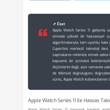
📌 Özet
Apple Watch Series 11, gelişmiş sen
etmede yüksek bir hassasiyet su
algoritmalarıyla tam uyumlu hale ge
Cupertino merkezli teknoloji devi, 
sapmalarını minimize etmek adına i
kapsamlı bir protokol belirlemişt
ölçümlerini değil, aynı zamanda yakı
de bilimsel doğruluğunu doğrudan 
süreç, Apple Watch kullanıcılarının 
Apple Watch Series 11 Ile Hassas Tak
Apple Watch Series 11, karmaşık hareket analizl