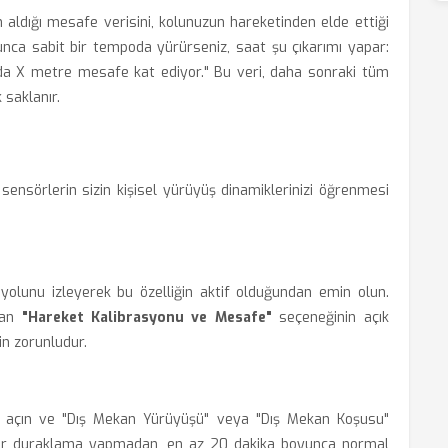
aldığı mesafe verisini, kolunuzun hareketinden elde ettiği
yunca sabit bir tempoda yürürseniz, saat şu çıkarımı yapar:
kada X metre mesafe kat ediyor." Bu veri, daha sonraki tüm
 saklanır.
, sensörlerin sizin kişisel yürüyüş dinamiklerinizi öğrenmesi
 yolunu izleyerek bu özelliğin aktif olduğundan emin olun.
unan
"Hareket Kalibrasyonu ve Mesafe"
seçeneğinin açık
çin zorunludur.
 açın ve "Dış Mekan Yürüyüşü" veya "Dış Mekan Koşusu"
i bir duraklama yapmadan, en az 20 dakika boyunca normal