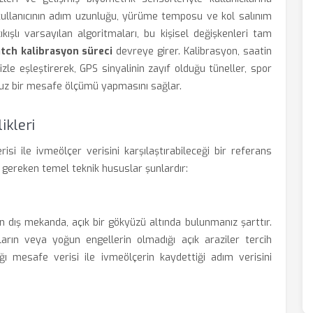
 kullanıcının adım uzunluğu, yürüme temposu ve kol salınım
 çıkışlı varsayılan algoritmaları, bu kişisel değişkenleri tam
tch kalibrasyon süreci
devreye girer. Kalibrasyon, saatin
izle eşleştirerek, GPS sinyalinin zayıf olduğu tüneller, spor
suz bir mesafe ölçümü yapmasını sağlar.
ikleri
risi ile ivmeölçer verisini karşılaştırabileceği bir referans
i gereken temel teknik hususlar şunlardır:
n dış mekanda, açık bir gökyüzü altında bulunmanız şarttır.
naların veya yoğun engellerin olmadığı açık araziler tercih
ğı mesafe verisi ile ivmeölçerin kaydettiği adım verisini