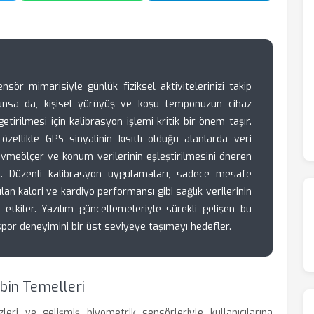
sör mimarisiyle günlük fiziksel aktivitelerinizi takip
nsa da, kişisel yürüyüş ve koşu temponuzun cihaz
tirilmesi için kalibrasyon işlemi kritik bir önem taşır.
özellikle GPS sinyalinin kısıtlı olduğu alanlarda veri
vmeölçer ve konum verilerinin eşleştirilmesini öneren
ir. Düzenli kalibrasyon uygulamaları, sadece mesafe
lan kalori ve kardiyo performansı gibi sağlık verilerinin
etkiler. Yazılım güncellemeleriyle sürekli gelişen bu
spor deneyimini bir üst seviyeye taşımayı hedefler.
ibin Temelleri
eri ve gelişmiş biyometrik sensörleriyle kullanıcılarına