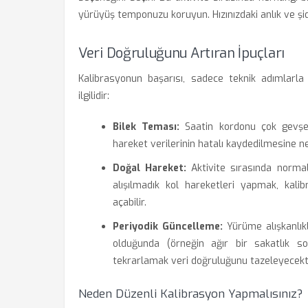
yürüyüş temponuzu koruyun. Hızınızdaki anlık ve şidd
Veri Doğruluğunu Artıran İpuçları
Kalibrasyonun başarısı, sadece teknik adımlarla d
ilgilidir:
Bilek Teması:
Saatin kordonu çok gevşek 
hareket verilerinin hatalı kaydedilmesine n
Doğal Hareket:
Aktivite sırasında normal
alışılmadık kol hareketleri yapmak, kali
açabilir.
Periyodik Güncelleme:
Yürüme alışkanlıkl
olduğunda (örneğin ağır bir sakatlık s
tekrarlamak veri doğruluğunu tazeleyecekti
Neden Düzenli Kalibrasyon Yapmalısınız?