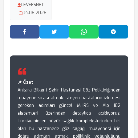
LEVERSNET
04.06.2026
Facebook'ta Paylaş
Twitter'da Paylaş
WhatsApp'ta Paylaş
Telegram
📌 Özet
Ankara Bilkent Şehir Hastanesi Göz Polikliniğinden
muayene sırası almak isteyen hastaların izlemesi
gereken adımları güncel MHRS ve Alo 182
sistemleri üzerinden detaylıca açıklıyoruz.
Türkiye'nin en büyük sağlık komplekslerinden biri
olan bu hastanede göz sağlığı muayenesi için
doğru adımları atmak, poliklinik yoğunluğunu