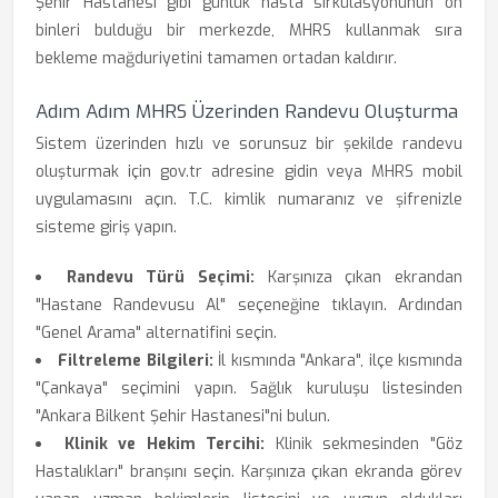
Şehir Hastanesi gibi günlük hasta sirkülasyonunun on
binleri bulduğu bir merkezde, MHRS kullanmak sıra
bekleme mağduriyetini tamamen ortadan kaldırır.
Adım Adım MHRS Üzerinden Randevu Oluşturma
Sistem üzerinden hızlı ve sorunsuz bir şekilde randevu
oluşturmak için gov.tr adresine gidin veya MHRS mobil
uygulamasını açın. T.C. kimlik numaranız ve şifrenizle
sisteme giriş yapın.
Randevu Türü Seçimi:
Karşınıza çıkan ekrandan
"Hastane Randevusu Al" seçeneğine tıklayın. Ardından
"Genel Arama" alternatifini seçin.
Filtreleme Bilgileri:
İl kısmında "Ankara", ilçe kısmında
"Çankaya" seçimini yapın. Sağlık kuruluşu listesinden
"Ankara Bilkent Şehir Hastanesi"ni bulun.
Klinik ve Hekim Tercihi:
Klinik sekmesinden "Göz
Hastalıkları" branşını seçin. Karşınıza çıkan ekranda görev