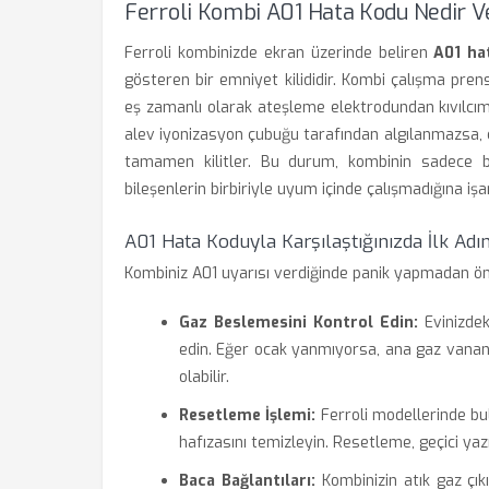
Ferroli Kombi A01 Hata Kodu Nedir V
Ferroli kombinizde ekran üzerinde beliren
A01 ha
gösteren bir emniyet kilididir. Kombi çalışma pren
eş zamanlı olarak ateşleme elektrodundan kıvılcı
alev iyonizasyon çubuğu tarafından algılanmazsa, c
tamamen kilitler. Bu durum, kombinin sadece b
bileşenlerin birbiriyle uyum içinde çalışmadığına işa
A01 Hata Koduyla Karşılaştığınızda İlk Adı
Kombiniz A01 uyarısı verdiğinde panik yapmadan önc
Gaz Beslemesini Kontrol Edin:
Evinizdeki
edin. Eğer ocak yanmıyorsa, ana gaz vananız
olabilir.
Resetleme İşlemi:
Ferroli modellerinde bul
hafızasını temizleyin. Resetleme, geçici yaz
Baca Bağlantıları:
Kombinizin atık gaz çık