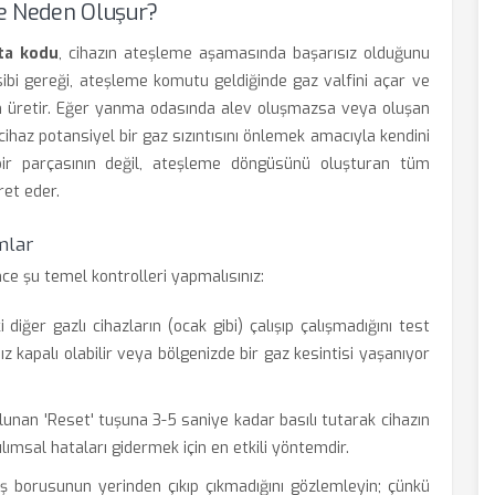
e Neden Oluşur?
ta kodu
, cihazın ateşleme aşamasında başarısız olduğunu
sibi gereği, ateşleme komutu geldiğinde gaz valfini açar ve
m üretir. Eğer yanma odasında alev oluşmazsa veya oluşan
ihaz potansiyel bir gaz sızıntısını önlemek amacıyla kendini
ir parçasının değil, ateşleme döngüsünü oluşturan tüm
ret eder.
mlar
e şu temel kontrolleri yapmalısınız:
 diğer gazlı cihazların (ocak gibi) çalışıp çalışmadığını test
 kapalı olabilir veya bölgenizde bir gaz kesintisi yaşanıyor
unan 'Reset' tuşuna 3-5 saniye kadar basılı tutarak cihazın
ılımsal hataları gidermek için en etkili yöntemdir.
ış borusunun yerinden çıkıp çıkmadığını gözlemleyin; çünkü