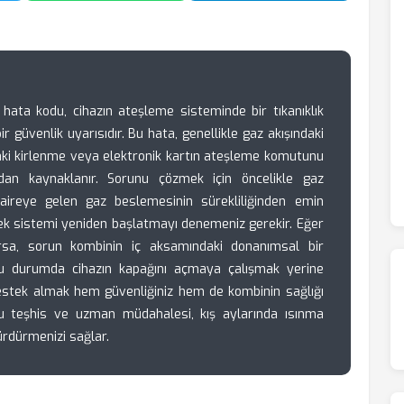
 hata kodu, cihazın ateşleme sisteminde bir tıkanıklık
ir güvenlik uyarısıdır. Bu hata, genellikle gaz akışındaki
daki kirlenme veya elektronik kartın ateşleme komutunu
rdan kaynaklanır. Sorunu çözmek için öncelikle gaz
aireye gelen gaz beslemesinin sürekliliğinden emin
rek sistemi yeniden başlatmayı denemeniz gerekir. Eğer
sa, sorun kombinin iç aksamındaki donanımsal bir
 Bu durumda cihazın kapağını açmaya çalışmak yerine
destek almak hem güvenliğiniz hem de kombinin sağlığı
u teşhis ve uzman müdahalesi, kış aylarında ısınma
ürdürmenizi sağlar.