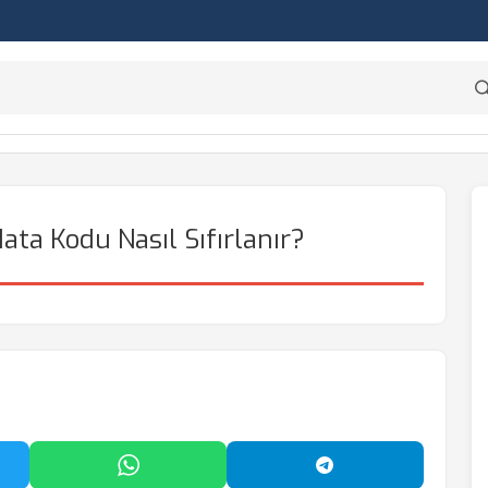
ata Kodu Nasıl Sıfırlanır?
'da Paylaş
WhatsApp'ta Paylaş
Telegram'da Payl