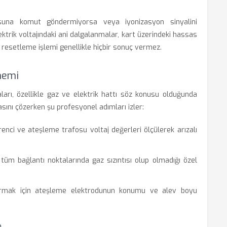
suna komut göndermiyorsa veya iyonizasyon sinyalini
ektrik voltajındaki ani dalgalanmalar, kart üzerindeki hassas
a resetleme işlemi genellikle hiçbir sonuç vermez.
nemi
aları, özellikle gaz ve elektrik hattı söz konusu olduğunda
tasını çözerken şu profesyonel adımları izler:
renci ve ateşleme trafosu voltaj değerleri ölçülerek arızalı
üm bağlantı noktalarında gaz sızıntısı olup olmadığı özel
rmak için ateşleme elektrodunun konumu ve alev boyu