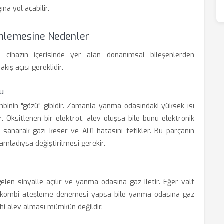
ına yol açabilir.
inlemesine Nedenler
 cihazın içerisinde yer alan donanımsal bileşenlerden
kış açısı gereklidir.
u
inin "gözü" gibidir. Zamanla yanma odasındaki yüksek ısı
r. Oksitlenen bir elektrot, alev oluşsa bile bunu elektronik
 sanarak gazı keser ve A01 hatasını tetikler. Bu parçanın
ladıysa değiştirilmesi gerekir.
gelen sinyalle açılır ve yanma odasına gaz iletir. Eğer valf
, kombi ateşleme denemesi yapsa bile yanma odasına gaz
ahi alev alması mümkün değildir.