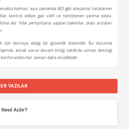
?
lamakla kalmaz; aynı zamanda A01 gibi ateşleme hatalarının
lar, kontrol edilen gaz valfi ve temizlenen yanma odası,
na alır. Yıllık periyotlarla yapılan bakımlar, olası arızaları
r.
ak için devreye aldığı bir güvenlik önlemidir. Bu durumla
ri yapmalı, ancak sorun devam ettiği takdirde uzman desteği
n konforundan her zaman daha önceliklidir.
ER YAZILAR
Nasıl Açılır?