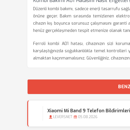
Kombi Bakımı A01 Hatasını Nasıl Engeller
Düzenli kombi bakımı, sadece enerji tasarrufu sağ
önüne geçer. Bakım sırasında temizlenen elektrot
cihazın kış boyunca sorunsuz çalışmasını garanti altı
henüz gerçekleşmeden tespit etmenize olanak tanı
Ferroli kombi A01 hatası, cihazınızın sizi korum
karşılaştığınızda soğukkanlılıkla temel kontrolle
almaktan kaçınmamalısınız. Güvenliğiniz, cihazınızı
BENZ
Xiaomi Mi Band 9 Telefon Bildirimleri 
LEVERSNET
05.08.2026