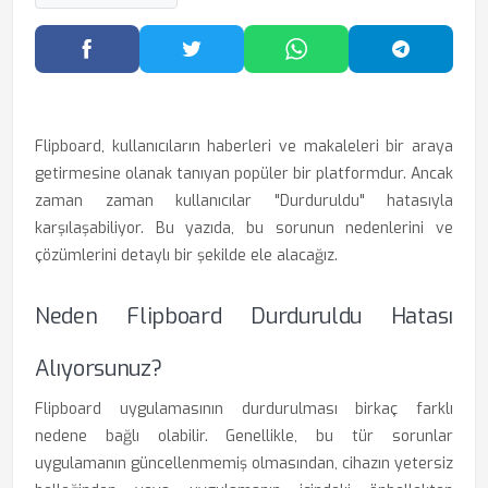
Facebook'ta Paylaş
Twitter'da Paylaş
WhatsApp'ta Paylaş
Telegram
Flipboard, kullanıcıların haberleri ve makaleleri bir araya
getirmesine olanak tanıyan popüler bir platformdur. Ancak
zaman zaman kullanıcılar "Durduruldu" hatasıyla
karşılaşabiliyor. Bu yazıda, bu sorunun nedenlerini ve
çözümlerini detaylı bir şekilde ele alacağız.
Neden Flipboard Durduruldu Hatası
Alıyorsunuz?
Flipboard uygulamasının durdurulması birkaç farklı
nedene bağlı olabilir. Genellikle, bu tür sorunlar
uygulamanın güncellenmemiş olmasından, cihazın yetersiz