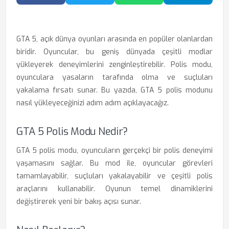
Facebook'ta Paylaş
Twitter'da Paylaş
WhatsApp'ta Paylaş
Telegram
GTA 5, açık dünya oyunları arasında en popüler olanlardan
biridir. Oyuncular, bu geniş dünyada çeşitli modlar
yükleyerek deneyimlerini zenginleştirebilir. Polis modu,
oyunculara yasaların tarafında olma ve suçluları
yakalama fırsatı sunar. Bu yazıda, GTA 5 polis modunu
nasıl yükleyeceğinizi adım adım açıklayacağız.
GTA 5 Polis Modu Nedir?
GTA 5 polis modu, oyuncuların gerçekçi bir polis deneyimi
yaşamasını sağlar. Bu mod ile, oyuncular görevleri
tamamlayabilir, suçluları yakalayabilir ve çeşitli polis
araçlarını kullanabilir. Oyunun temel dinamiklerini
değiştirerek yeni bir bakış açısı sunar.