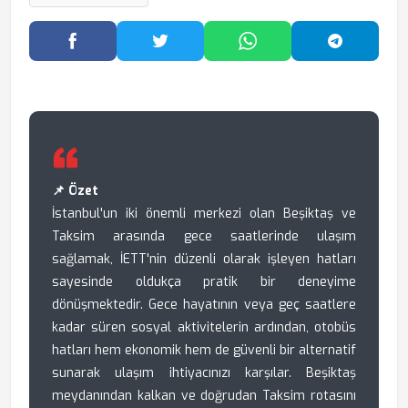
Facebook'ta Paylaş
Twitter'da Paylaş
WhatsApp'ta Paylaş
Telegram
📌 Özet
İstanbul'un iki önemli merkezi olan Beşiktaş ve
Taksim arasında gece saatlerinde ulaşım
sağlamak, İETT'nin düzenli olarak işleyen hatları
sayesinde oldukça pratik bir deneyime
dönüşmektedir. Gece hayatının veya geç saatlere
kadar süren sosyal aktivitelerin ardından, otobüs
hatları hem ekonomik hem de güvenli bir alternatif
sunarak ulaşım ihtiyacınızı karşılar. Beşiktaş
meydanından kalkan ve doğrudan Taksim rotasını