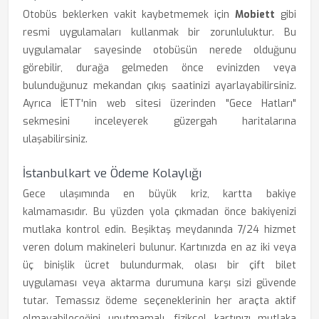
Otobüs beklerken vakit kaybetmemek için
Mobiett
gibi
resmi uygulamaları kullanmak bir zorunluluktur. Bu
uygulamalar sayesinde otobüsün nerede olduğunu
görebilir, durağa gelmeden önce evinizden veya
bulunduğunuz mekandan çıkış saatinizi ayarlayabilirsiniz.
Ayrıca İETT'nin web sitesi üzerinden "Gece Hatları"
sekmesini inceleyerek güzergah haritalarına
ulaşabilirsiniz.
İstanbulkart ve Ödeme Kolaylığı
Gece ulaşımında en büyük kriz, kartta bakiye
kalmamasıdır. Bu yüzden yola çıkmadan önce bakiyenizi
mutlaka kontrol edin. Beşiktaş meydanında 7/24 hizmet
veren dolum makineleri bulunur. Kartınızda en az iki veya
üç binişlik ücret bulundurmak, olası bir çift bilet
uygulaması veya aktarma durumuna karşı sizi güvende
tutar. Temassız ödeme seçeneklerinin her araçta aktif
olmayabileceğini unutmamalı, fiziksel kartınızı mutlaka