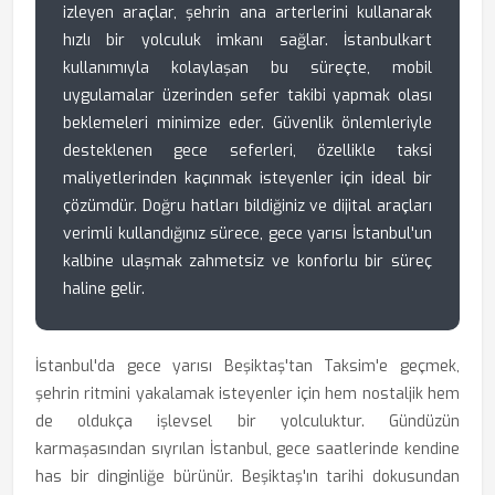
izleyen araçlar, şehrin ana arterlerini kullanarak
hızlı bir yolculuk imkanı sağlar. İstanbulkart
kullanımıyla kolaylaşan bu süreçte, mobil
uygulamalar üzerinden sefer takibi yapmak olası
beklemeleri minimize eder. Güvenlik önlemleriyle
desteklenen gece seferleri, özellikle taksi
maliyetlerinden kaçınmak isteyenler için ideal bir
çözümdür. Doğru hatları bildiğiniz ve dijital araçları
verimli kullandığınız sürece, gece yarısı İstanbul'un
kalbine ulaşmak zahmetsiz ve konforlu bir süreç
haline gelir.
İstanbul'da gece yarısı Beşiktaş'tan Taksim'e geçmek,
şehrin ritmini yakalamak isteyenler için hem nostaljik hem
de oldukça işlevsel bir yolculuktur. Gündüzün
karmaşasından sıyrılan İstanbul, gece saatlerinde kendine
has bir dinginliğe bürünür. Beşiktaş'ın tarihi dokusundan