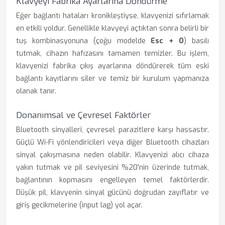
Klavyeyi Fabrika Ayarlarına Döndürme
Eğer bağlantı hataları kronikleştiyse, klavyenizi sıfırlamak
en etkili yoldur. Genellikle klavyeyi açtıktan sonra belirli bir
tuş kombinasyonuna (çoğu modelde
Esc + O
) basılı
tutmak, cihazın hafızasını tamamen temizler. Bu işlem,
klavyenizi fabrika çıkış ayarlarına döndürerek tüm eski
bağlantı kayıtlarını siler ve temiz bir kurulum yapmanıza
olanak tanır.
Donanımsal ve Çevresel Faktörler
Bluetooth sinyalleri, çevresel parazitlere karşı hassastır.
Güçlü Wi-Fi yönlendiricileri veya diğer Bluetooth cihazları
sinyal çakışmasına neden olabilir. Klavyenizi alıcı cihaza
yakın tutmak ve pil seviyesini %20'nin üzerinde tutmak,
bağlantının kopmasını engelleyen temel faktörlerdir.
Düşük pil, klavyenin sinyal gücünü doğrudan zayıflatır ve
giriş gecikmelerine (input lag) yol açar.