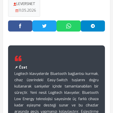
LEVERSNET
11.05.2026
Facebook'ta Paylaş
Twitter'da Paylaş
WhatsApp'ta Paylaş
Telegram
📌 Özet
Logitech klavyelerde Bluetooth bağlantısı kurmak,
cihaz üzerindeki Easy-Switch tuşlarını doğru
kullanarak saniyeler içinde tamamlanabilen bir
süreçtir. Yeni nesil Logitech klavyeler, Bluetooth
Low Energy teknolojisi sayesinde üç farklı cihaza
kadar eşleşme desteği sunar ve bu cihazlar
arasında geçiş yapmanızı kolaylaştırır. Eşleştirme