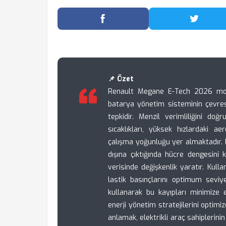
Facebook'ta Paylaş
Twitter
📌 Özet
Renault Megane E-Tech 2026 model
batarya yönetim sisteminin çevres
tepkidir. Menzil verimliliğini do
sıcaklıkları, yüksek hızlardaki a
çalışma yoğunluğu yer almaktadır. L
dışına çıktığında hücre dengesini
verisinde değişkenlik yaratır. Kulla
lastik basınçlarını optimum seviye
kullanarak bu kayıpları minimize e
enerji yönetim stratejilerini optimiz
anlamak, elektrikli araç sahiplerinin