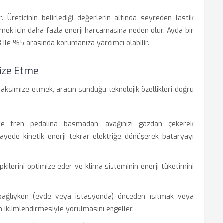
. Üreticinin belirlediği değerlerin altında seyreden lastik
lemek için daha fazla enerji harcamasına neden olur. Ayda bir
3 ile %5 arasında korumanıza yardımcı olabilir.
mize Etme
simize etmek, aracın sunduğu teknolojik özellikleri doğru
kte fren pedalına basmadan, ayağınızı gazdan çekerek
sayede kinetik enerji tekrar elektriğe dönüşerek bataryayı
ilerini optimize eder ve klima sisteminin enerji tüketimini
 bağlıyken (evde veya istasyonda) önceden ısıtmak veya
n iklimlendirmesiyle yorulmasını engeller.