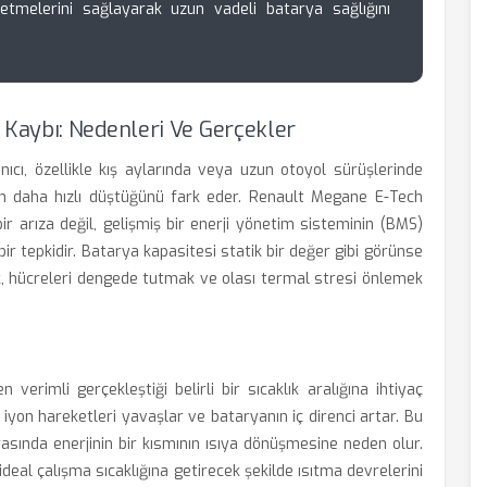
e etmelerini sağlayarak uzun vadeli batarya sağlığını
Kaybı: Nedenleri Ve Gerçekler
nıcı, özellikle kış aylarında veya uzun otoyol sürüşlerinde
en daha hızlı düştüğünü fark eder. Renault Megane E-Tech
 arıza değil, gelişmiş bir enerji yönetim sisteminin (BMS)
 bir tepkidir. Batarya kapasitesi statik bir değer gibi görünse
k, hücreleri dengede tutmak ve olası termal stresi önlemek
verimli gerçekleştiği belirli bir sıcaklık aralığına ihtiyaç
i iyon hareketleri yavaşlar ve bataryanın iç direnci artar. Bu
asında enerjinin bir kısmının ısıya dönüşmesine neden olur.
eal çalışma sıcaklığına getirecek şekilde ısıtma devrelerini