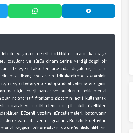
'da Paylaş
WhatsApp'ta Paylaş
Telegram'da Payl
inde yaşanan menzil farklılıkları, aracın karmaşık
el koşullara ve sürüş dinamiklerine verdiği doğal bir
ğrudan etkileyen faktörler arasında düşük dış ortam
erodinamik direnç ve aracın iklimlendirme sisteminin
ityum-iyon batarya teknolojisi, ideal çalışma aralığının
 korumak için enerji harcar ve bu durum anlık menzil
nıcılar, rejeneratif frenleme sistemini aktif kullanarak,
de tutarak ve ön iklimlendirme gibi akıllı özellikleri
debilirler. Düzenli yazılım güncellemeleri, bataryanın
e ederek zamanla verimliliği artırır. Bu teknik detayları
 menzil kaygısını yönetmelerini ve sürüş alışkanlıklarını