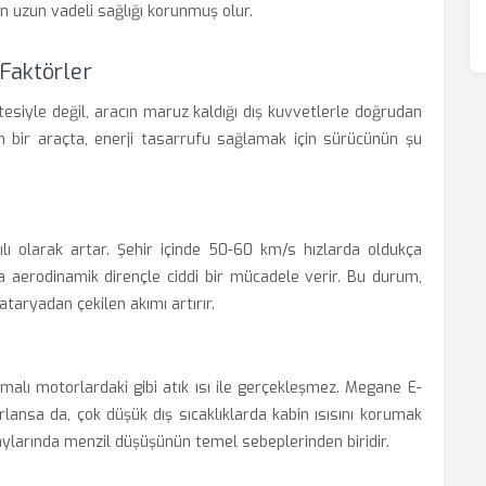
ın uzun vadeli sağlığı korunmuş olur.
 Faktörler
itesiyle değil, aracın maruz kaldığı dış kuvvetlerle doğrudan
n bir araçta, enerji tasarrufu sağlamak için sürücünün şu
tılı olarak artar. Şehir içinde 50-60 km/s hızlarda oldukça
da aerodinamik dirençle ciddi bir mücadele verir. Bu durum,
taryadan çekilen akımı artırır.
anmalı motorlardaki gibi atık ısı ile gerçekleşmez. Megane E-
lansa da, çok düşük dış sıcaklıklarda kabin ısısını korumak
ış aylarında menzil düşüşünün temel sebeplerinden biridir.