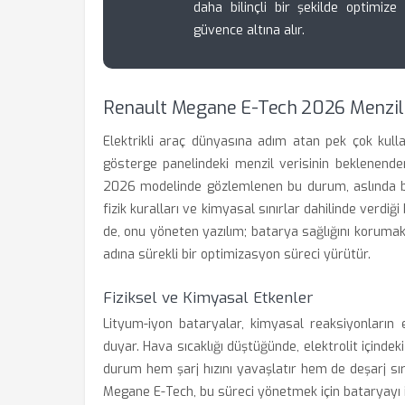
daha bilinçli bir şekilde optimiz
güvence altına alır.
Renault Megane E-Tech 2026 Menzil 
Elektrikli araç dünyasına adım atan pek çok kulla
gösterge panelindeki menzil verisinin beklenend
2026 modelinde gözlemlenen bu durum, aslında bir
fizik kuralları ve kimyasal sınırlar dahilinde verdiği
de, onu yöneten yazılım; batarya sağlığını koruma
adına sürekli bir optimizasyon süreci yürütür.
Fiziksel ve Kimyasal Etkenler
Lityum-iyon bataryalar, kimyasal reaksiyonların en 
duyar. Hava sıcaklığı düştüğünde, elektrolit içindek
durum hem şarj hızını yavaşlatır hem de deşarj sır
Megane E-Tech, bu süreci yönetmek için bataryayı id