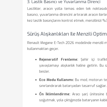
3. Lastik Basıncı ve Yuvarlanma Direnci
Lastikler, aracın yolla temas eden tek noktasıdır
basıncı, yuvarlanma direncini artırarak aracın iler
kez lastik basınçlarını kontrol etmek, menzilinizi %
Sürüş Alışkanlıkları Ile Menzili Opti
Renault Megane E-Tech 2026 modelinde menzili mak
kullanmaktan geçer.
Rejeneratif Frenleme:
Şehir içi trafi
yavaşlamayı alışkanlık haline getirin. Bu 
besler.
Eco Modu Kullanımı:
Bu mod, motorun tepk
sınırlandırarak bataryadan tasarruf sağlar.
Ön İklimlendirme:
Aracı şarj ünitesine
soğutmak, yola çıktığınızda bataryanın kabi