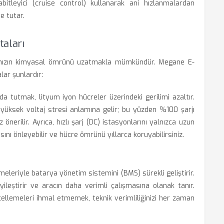
bitleyici (cruise control) kullanarak ani hızlanmalardan
e tutar.
taları
anızın kimyasal ömrünü uzatmakla mümkündür. Megane E-
lar şunlardır:
 tutmak, lityum iyon hücreler üzerindeki gerilimi azaltır.
 yüksek voltaj stresi anlamına gelir; bu yüzden %100 şarjı
rilir. Ayrıca, hızlı şarj (DC) istasyonlarını yalnızca uzun
ını önleyebilir ve hücre ömrünü yıllarca koruyabilirsiniz.
meleriyle batarya yönetim sistemini (BMS) sürekli geliştirir.
yileştirir ve aracın daha verimli çalışmasına olanak tanır.
ellemeleri ihmal etmemek, teknik verimliliğinizi her zaman