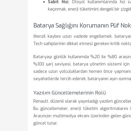
Sabit Hız:
Otoyol kullanımlarında hız sa
kaçınmak, enerji tüketimini dengeli bir çizgid
Batarya Sağlığını Korumanın Püf Nok
Menzil kaybını uzun vadede engellemek, batary
Tech sahiplerinin dikkat etmesi gereken kritik nokta
Bataryayı günlük kullanımda %20 ile %80 arasında
%100 şarj seviyesi, batarya yönetim sistemi için
sadece uzun yolculuklardan hemen önce yapmanız öne
seyahatlerde tercih ederek, bataryanın aşırı ısınmas
Yazılım Güncellemelerinin Rolü
Renault, düzenli olarak yayınladığı yazılım güncelle
Bu güncellemeler, enerji tüketim algoritmalarını i
Aracınızın multimedya ekranı üzerinden gelen günc
güncel tutar.