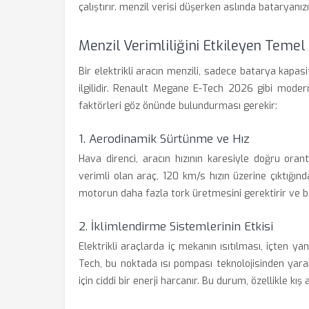
çalıştırır. menzil verisi düşerken aslında bataryanız
Menzil Verimliliğini Etkileyen Temel
Bir elektrikli aracın menzili, sadece batarya kapas
ilgilidir. Renault Megane E-Tech 2026 gibi moder
faktörleri göz önünde bulundurması gerekir:
1. Aerodinamik Sürtünme ve Hız
Hava direnci, aracın hızının karesiyle doğru oran
verimli olan araç, 120 km/s hızın üzerine çıktığın
motorun daha fazla tork üretmesini gerektirir ve ba
2. İklimlendirme Sistemlerinin Etkisi
Elektrikli araçlarda iç mekanın ısıtılması, içten y
Tech, bu noktada ısı pompası teknolojisinden yarar
için ciddi bir enerji harcanır. Bu durum, özellikle k